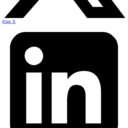
Page X