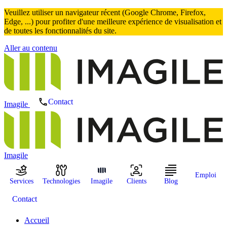
Veuillez utiliser un navigateur récent (Google Chrome, Firefox,
Edge, ...) pour profiter d'une meilleure expérience de visualisation et
de toutes les fonctionnalités du site.
Aller au contenu
Contact
Imagile
Imagile
Emploi
Services
Technologies
Imagile
Clients
Blog
Contact
Accueil