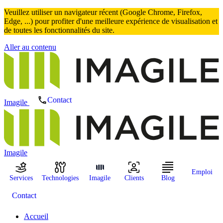
Veuillez utiliser un navigateur récent (Google Chrome, Firefox,
Edge, ...) pour profiter d'une meilleure expérience de visualisation et
de toutes les fonctionnalités du site.
Aller au contenu
Contact
Imagile
Imagile
Emploi
Services
Technologies
Imagile
Clients
Blog
Contact
Accueil