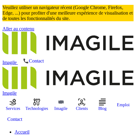
Veuillez utiliser un navigateur récent (Google Chrome, Firefox,
Edge, ...) pour profiter d'une meilleure expérience de visualisation et
de toutes les fonctionnalités du site.
Aller au contenu
Contact
Imagile
Imagile
Emploi
Services
Technologies
Imagile
Clients
Blog
Contact
Accueil