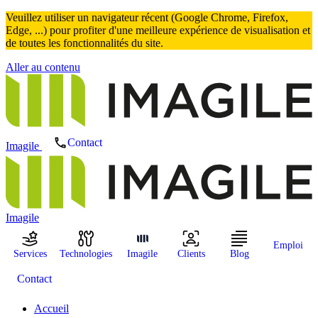
Veuillez utiliser un navigateur récent (Google Chrome, Firefox,
Edge, ...) pour profiter d'une meilleure expérience de visualisation et
de toutes les fonctionnalités du site.
Aller au contenu
Contact
Imagile
Imagile
Emploi
Services
Technologies
Imagile
Clients
Blog
Contact
Accueil