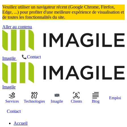
Veuillez utiliser un navigateur récent (Google Chrome, Firefox,
Edge, ...) pour profiter d'une meilleure expérience de visualisation et
de toutes les fonctionnalités du site.
Aller au contenu
Contact
Imagile
Imagile
Emploi
Services
Technologies
Imagile
Clients
Blog
Contact
Accueil