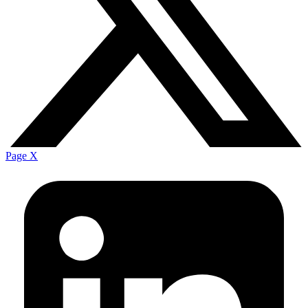
Page X