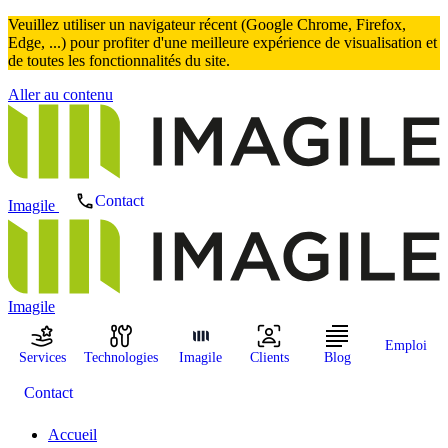
Veuillez utiliser un navigateur récent (Google Chrome, Firefox,
Edge, ...) pour profiter d'une meilleure expérience de visualisation et
de toutes les fonctionnalités du site.
Aller au contenu
Contact
Imagile
Imagile
Emploi
Services
Technologies
Imagile
Clients
Blog
Contact
Accueil