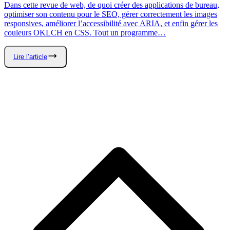
Dans cette revue de web, de quoi créer des applications de bureau,
D
optimiser son contenu pour le SEO, gérer correctement les images
a
responsives, améliorer l’accessibilité avec ARIA, et enfin gérer les
S
couleurs OKLCH en CSS. Tout un programme…
a
Lire l’article