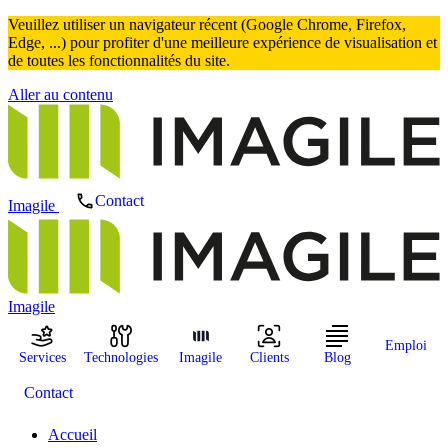
Veuillez utiliser un navigateur récent (Google Chrome, Firefox,
Edge, ...) pour profiter d'une meilleure expérience de visualisation et
de toutes les fonctionnalités du site.
Aller au contenu
Contact
Imagile
Imagile
Emploi
Services
Technologies
Imagile
Clients
Blog
Contact
Accueil