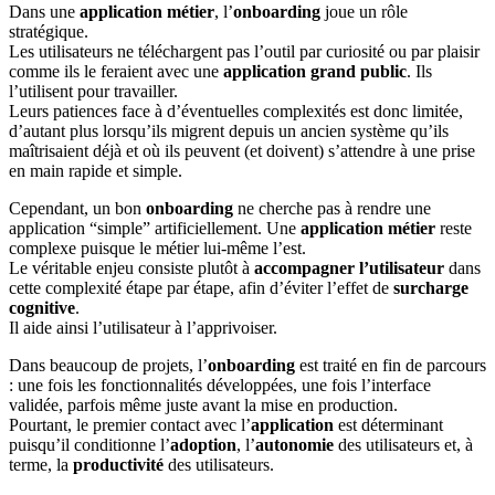
Dans une
application métier
, l’
onboarding
joue un rôle
stratégique.
Les utilisateurs ne téléchargent pas l’outil par curiosité ou par plaisir
comme ils le feraient avec une
application grand public
. Ils
l’utilisent pour travailler.
Leurs patiences face à d’éventuelles complexités est donc limitée,
d’autant plus lorsqu’ils migrent depuis un ancien système qu’ils
maîtrisaient déjà et où ils peuvent (et doivent) s’attendre à une prise
en main rapide et simple.
Cependant, un bon
onboarding
ne cherche pas à rendre une
application “simple” artificiellement. Une
application métier
reste
complexe puisque le métier lui-même l’est.
Le véritable enjeu consiste plutôt à
accompagner l’utilisateur
dans
cette complexité étape par étape, afin d’éviter l’effet de
surcharge
cognitive
.
Il aide ainsi l’utilisateur à l’apprivoiser.
Dans beaucoup de projets, l’
onboarding
est traité en fin de parcours
: une fois les fonctionnalités développées, une fois l’interface
validée, parfois même juste avant la mise en production.
Pourtant, le premier contact avec l’
application
est déterminant
puisqu’il conditionne l’
adoption
, l’
autonomie
des utilisateurs et, à
terme, la
productivité
des utilisateurs.