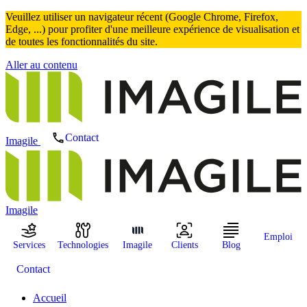
Veuillez utiliser un navigateur récent (Google Chrome, Firefox,
Edge, ...) pour profiter d'une meilleure expérience de visualisation et
de toutes les fonctionnalités du site.
Aller au contenu
Contact
Imagile
Imagile
Emploi
Services
Technologies
Imagile
Clients
Blog
Contact
Accueil